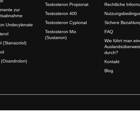
ol
Testosteron Propionat
Rechtliche Inform
mente zur
Testosteron 400
Nutzungsbedingu
htsabnahme
Testosteron Cypionat
Sichere Bezahlun
on Undecylenate
Testosteron Mix
FAQ
terol
(Sustanon)
Wie führt man ein
l (Stanazolol)
Auslandsüberwei
ol
durch?
 (Oxandrolon)
Kontakt
Blog