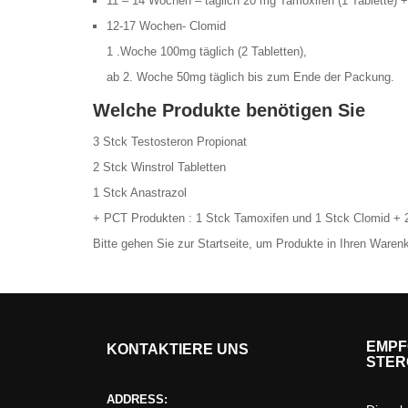
11 – 14 Wochen – täglich 20 mg
Tamoxifen
(1 Tablette)
12-17 Wochen-
Clomid
1 .Woche 100mg täglich (2 Tabletten),
ab 2. Woche 50mg täglich bis zum Ende der Packung.
Welche Produkte benötigen Sie
3 Stck Testosteron Propionat
2 Stck Winstrol Tabletten
1 Stck Anastrazol
+ PCT Produkten : 1 Stck Tamoxifen und 1 Stck Clomid +
Bitte gehen Sie zur Startseite, um Produkte in Ihren Waren
EMPF
KONTAKTIERE UNS
STER
ADDRESS: