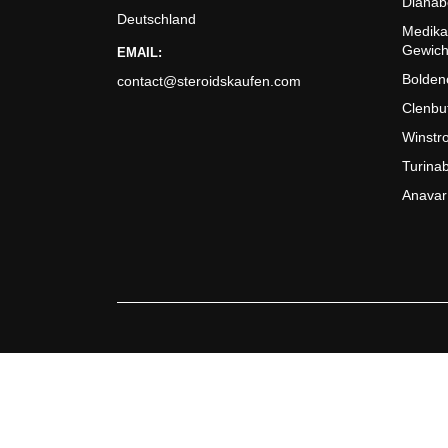
Dianab
Deutschland
Medika
Gewic
EMAIL:
Bolden
contact@steroidskaufen.com
Clenbu
Winstro
Turinab
Anavar