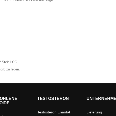
 + 1.000 Einheten
HCG
alle drei Tage .
 2 Stck HCG
korb zu legen.
OHLENE
TESTOSTERON
UNTERNEHM
OIDE
Testosteron Enantat
Lieferung