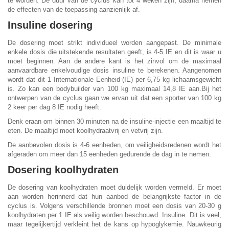
te worden. De duur van de cyclus kan tot 4 weken zijn, daarna nemen
de effecten van de toepassing aanzienlijk af.
Insuline dosering
De dosering moet strikt individueel worden aangepast. De minimale
enkele dosis die uitstekende resultaten geeft, is 4-5 IE en dit is waar u
moet beginnen. Aan de andere kant is het zinvol om de maximaal
aanvaardbare enkelvoudige dosis insuline te berekenen. Aangenomen
wordt dat dit 1 Internationale Eenheid (IE) per 6,75 kg lichaamsgewicht
is. Zo kan een bodybuilder van 100 kg maximaal 14,8 IE aan.Bij het
ontwerpen van de cyclus gaan we ervan uit dat een sporter van 100 kg
2 keer per dag 8 IE nodig heeft.
Denk eraan om binnen 30 minuten na de insuline-injectie een maaltijd te
eten. De maaltijd moet koolhydraatvrij en vetvrij zijn.
De aanbevolen dosis is 4-6 eenheden, om veiligheidsredenen wordt het
afgeraden om meer dan 15 eenheden gedurende de dag in te nemen.
Dosering koolhydraten
De dosering van koolhydraten moet duidelijk worden vermeld. Er moet
aan worden herinnerd dat hun aanbod de belangrijkste factor in de
cyclus is. Volgens verschillende bronnen moet een dosis van 20-30 g
koolhydraten per 1 IE als veilig worden beschouwd. Insuline. Dit is veel,
maar tegelijkertijd verkleint het de kans op hypoglykemie. Nauwkeurig