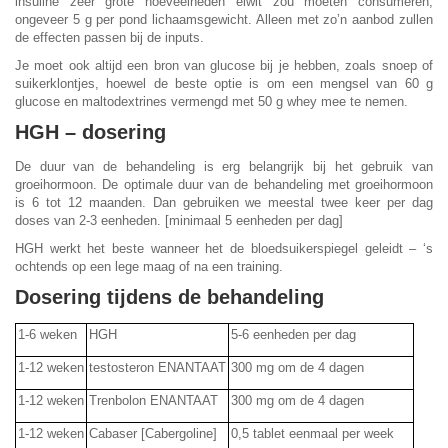
insuline zeer grote hoeveelheden eiwit zou moeten consumeren,
ongeveer 5 g per pond lichaamsgewicht. Alleen met zo’n aanbod zullen
de effecten passen bij de inputs.
Je moet ook altijd een bron van glucose bij je hebben, zoals snoep of
suikerklontjes, hoewel de beste optie is om een mengsel van 60 g
glucose en maltodextrines vermengd met 50 g whey mee te nemen.
HGH – dosering
De duur van de behandeling is erg belangrijk bij het gebruik van
groeihormoon. De optimale duur van de behandeling met groeihormoon
is 6 tot 12 maanden. Dan gebruiken we meestal twee keer per dag
doses van 2-3 eenheden. [minimaal 5 eenheden per dag]
HGH werkt het beste wanneer het de bloedsuikerspiegel geleidt – ‘s
ochtends op een lege maag of na een training.
Dosering tijdens de behandeling
1-6 weken
HGH
5-6 eenheden per dag
1-12 weken
testosteron ENANTAAT
300 mg om de 4 dagen
1-12 weken
Trenbolon ENANTAAT
300 mg om de 4 dagen
1-12 weken
Cabaser [Cabergoline]
0,5 tablet eenmaal per week