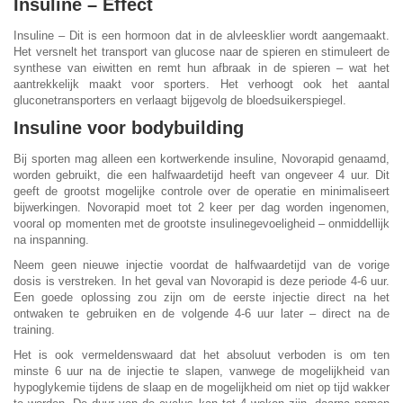
Insuline – Effect
Insuline – Dit is een hormoon dat in de alvleesklier wordt aangemaakt.
Het versnelt het transport van glucose naar de spieren en stimuleert de
synthese van eiwitten en remt hun afbraak in de spieren – wat het
aantrekkelijk maakt voor sporters. Het verhoogt ook het aantal
gluconetransporters en verlaagt bijgevolg de bloedsuikerspiegel.
Insuline voor bodybuilding
Bij sporten mag alleen een kortwerkende insuline, Novorapid genaamd,
worden gebruikt, die een halfwaardetijd heeft van ongeveer 4 uur. Dit
geeft de grootst mogelijke controle over de operatie en minimaliseert
bijwerkingen. Novorapid moet tot 2 keer per dag worden ingenomen,
vooral op momenten met de grootste insulinegevoeligheid – onmiddellijk
na inspanning.
Neem geen nieuwe injectie voordat de halfwaardetijd van de vorige
dosis is verstreken. In het geval van Novorapid is deze periode 4-6 uur.
Een goede oplossing zou zijn om de eerste injectie direct na het
ontwaken te gebruiken en de volgende 4-6 uur later – direct na de
training.
Het is ook vermeldenswaard dat het absoluut verboden is om ten
minste 6 uur na de injectie te slapen, vanwege de mogelijkheid van
hypoglykemie tijdens de slaap en de mogelijkheid om niet op tijd wakker