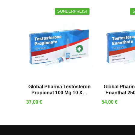
SONDERPREIS!
IN DEN WARENKORB
IN DEN
Global Pharma Testosteron
Global Pharm
Propionat 100 Mg 10 X…
Enanthat 250
Preis
Preis
37,00 €
54,00 €