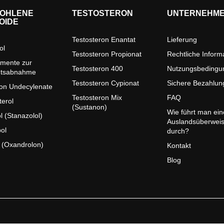
OHLENE
TESTOSTERON
UNTERNEHM
OIDE
Testosteron Enantat
Lieferung
ol
Testosteron Propionat
Rechtliche Inform
mente zur
Testosteron 400
Nutzungsbedingu
htsabnahme
Testosteron Cypionat
Sichere Bezahlun
on Undecylenate
Testosteron Mix
FAQ
terol
(Sustanon)
Wie führt man ein
l (Stanazolol)
Auslandsüberwei
ol
durch?
 (Oxandrolon)
Kontakt
Blog