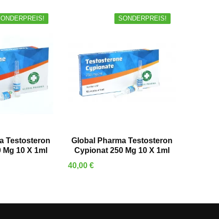
SONDERPREIS!
SONDERPREIS!
 WARENKORB
IN DEN WARENKORB
a Testosteron
Global Pharma Testosteron
 Mg 10 X 1ml
Cypionat 250 Mg 10 X 1ml
Preis
40,00 €