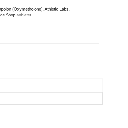
apolon (Oxymetholone)
,
Athletic Labs
,
ide Shop
anbietet