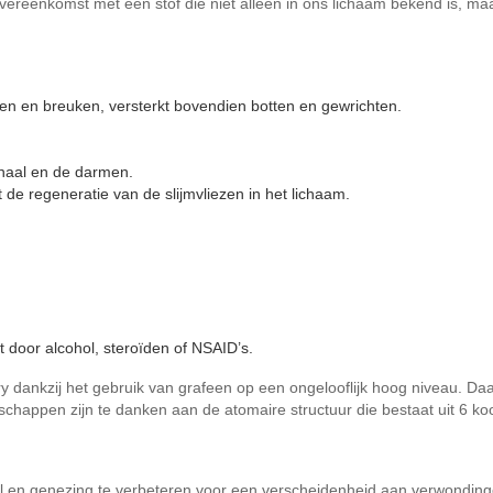
e overeenkomst met een stof die niet alleen in ons lichaam bekend is, m
en en breuken, versterkt bovendien botten en gewrichten.
anaal en de darmen.
e regeneratie van de slijmvliezen in het lichaam.
t door alcohol, steroïden of NSAID’s.
 dankzij het gebruik van grafeen op een ongelooflijk hoog niveau. Daa
appen zijn te danken aan de atomaire structuur die bestaat uit 6 ko
tel en genezing te verbeteren voor een verscheidenheid aan verwondin