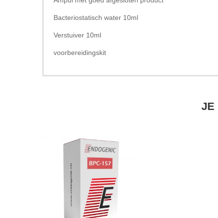
Ampul met goed afgesloten product
Bacteriostatisch water 10ml
Verstuiver 10ml
voorbereidingskit
JE