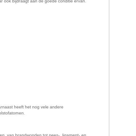
aar ook bijdraagt aan de goede conditie ervan.
rnaast heeft het nog vele andere
olstofatomen.
gen, van brandwonden tot pees-, ligament- en