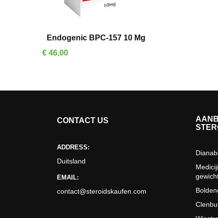
IN WINKELMAND
Endogenic BPC-157 10 Mg
Prijs
€ 46,00
AANB
CONTACT US
STER
ADDRESS:
Dianab
Duitsland
Medici
gewicht
EMAIL:
Bolden
contact@steroidskaufen.com
Clenbu