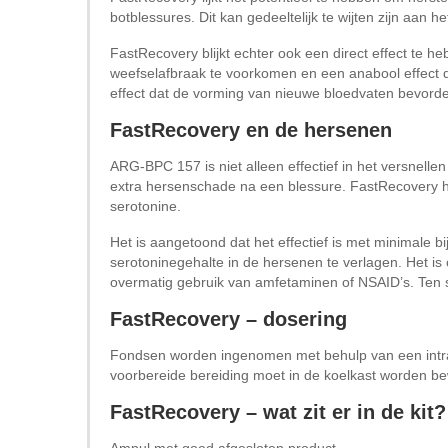
botblessures. Dit kan gedeeltelijk te wijten zijn aan
FastRecovery blijkt echter ook een direct effect te h
weefselafbraak te voorkomen en een anabool effect d
effect dat de vorming van nieuwe bloedvaten bevorder
FastRecovery en de hersenen
ARG-BPC 157 is niet alleen effectief in het versnell
extra hersenschade na een blessure. FastRecovery h
serotonine.
Het is aangetoond dat het effectief is met minimale bi
serotoninegehalte in de hersenen te verlagen. Het is
overmatig gebruik van amfetaminen of NSAID’s. Ten 
FastRecovery – dosering
Fondsen worden ingenomen met behulp van een intrana
voorbereide bereiding moet in de koelkast worden bew
FastRecovery – wat zit er in de kit?