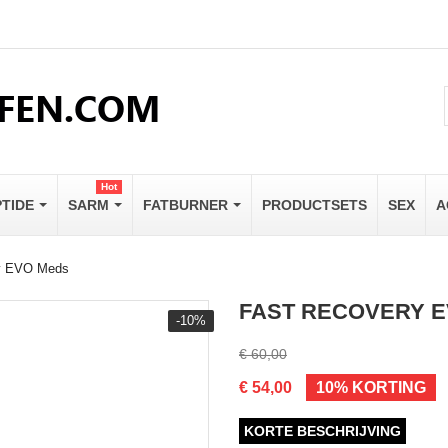
Hot
PTIDE
SARM
FATBURNER
PRODUCTSETS
SEX
A
y EVO Meds
FAST RECOVERY 
-10%
€ 60,00
€ 54,00
10% KORTING
KORTE BESCHRIJVING