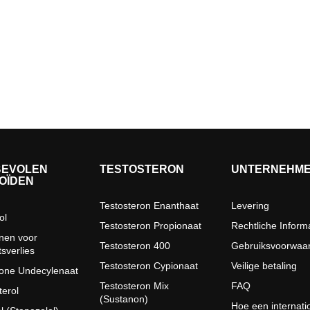
EVOLEN
TESTOSTERON
UNTERNEHM
OÏDEN
Testosteron Enanthaat
Levering
ol
Testosteron Propionaat
Rechtliche Inform
jnen voor
Testosteron 400
Gebruiksvoorwaa
sverlies
Testosteron Cypionaat
Veilige betaling
one Undecylenaat
Testosteron Mix
FAQ
terol
(Sustanon)
Hoe een internati