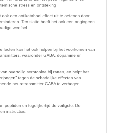
stemische stress en ontsteking
t ook een antikatabool effect uit te oefenen door
rminderen. Ten slotte heeft het ook een angiogeen
hadigd weefsel.
 effecten kan het ook helpen bij het voorkomen van
transmitters, waaronder GABA, dopamine en
an overtollig serotonine bij ratten, en helpt het
erjongen” tegen de schadelijke effecten van
mmende neurotransmitter GABA te verhogen.
eptiden en tegelijkertijd de veiligste. De
n instructies.