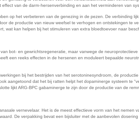
 het effect van de darm-hersenverbinding en aan het verminderen van sy
ebben op het verbeteren van de genezing in de pezen. De verbinding lijk
oor de productie van nieuw weefsel te verhogen en ontstekingen te ve
t, wat kan helpen bij het stimuleren van extra bloedtoevoer naar besc
en van bot- en gewrichtsregeneratie, maar vanwege de neuroprotectieve
eeft een reeks effecten in de hersenen en moduleert bepaalde neuro
jwerkingen bij het bestrijden van het serotoninesyndroom, de productie v
 ook aangetoond dat het bij ratten helpt het dopaminerge systeem te “v
slotte lijkt ARG-BPC gabaminerge te zijn door de productie van de re
sale vernevelaar. Het is de meest effectieve vorm van het nemen van p
aard. De verpakking bevat een bijsluiter met de aanbevolen dosering e