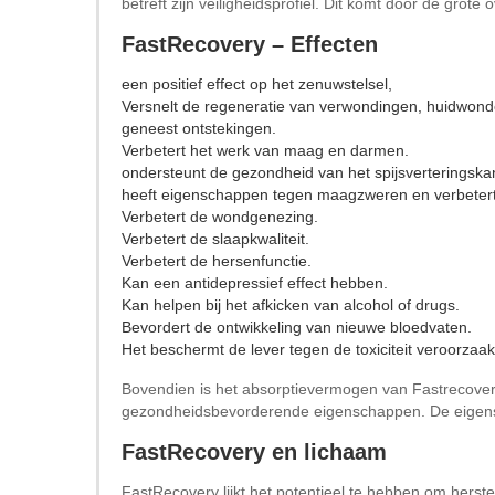
betreft zijn veiligheidsprofiel. Dit komt door de grot
FastRecovery – Effecten
een positief effect op het zenuwstelsel,
Versnelt de regeneratie van verwondingen, huidwond
geneest ontstekingen.
Verbetert het werk van maag en darmen.
ondersteunt de gezondheid van het spijsverteringsk
heeft eigenschappen tegen maagzweren en verbetert d
Verbetert de wondgenezing.
Verbetert de slaapkwaliteit.
Verbetert de hersenfunctie.
Kan een antidepressief effect hebben.
Kan helpen bij het afkicken van alcohol of drugs.
Bevordert de ontwikkeling van nieuwe bloedvaten.
Het beschermt de lever tegen de toxiciteit veroorzaak
Bovendien is het absorptievermogen van Fastrecovery
gezondheidsbevorderende eigenschappen. De eigensch
FastRecovery en lichaam
FastRecovery lijkt het potentieel te hebben om hers