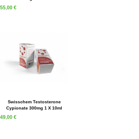
Preis
55,00 €
IN DEN WARENKORB
Swisschem Testosterone
Cypionate 300mg 1 X 10ml
Preis
49,00 €