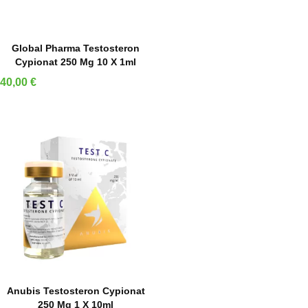
IN DEN WARENKORB
Global Pharma Testosteron
Cypionat 250 Mg 10 X 1ml
Preis
40,00 €
IN DEN WARENKORB
Anubis Testosteron Cypionat
250 Mg 1 X 10ml