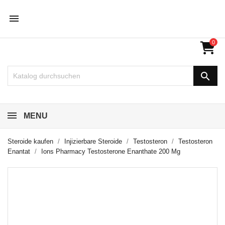

0

MENU
Steroide kaufen
Injizierbare Steroide
Testosteron
Testosteron
Enantat
Ions Pharmacy Testosterone Enanthate 200 Mg