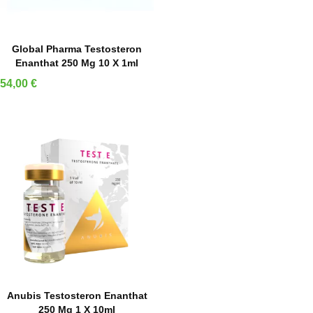
IN DEN WARENKORB
Global Pharma Testosteron
Enanthat 250 Mg 10 X 1ml
Preis
54,00 €
IN DEN WARENKORB
Anubis Testosteron Enanthat
250 Mg 1 X 10ml