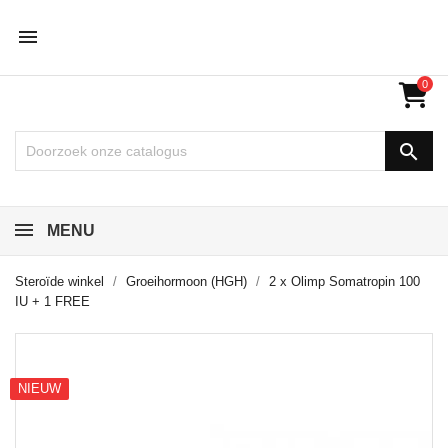

0

MENU
Steroïde winkel
Groeihormoon (HGH)
2 x Olimp Somatropin 100
IU + 1 FREE
NIEUW