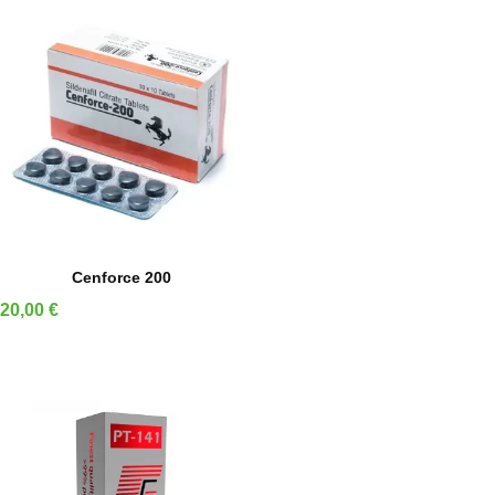
IN DEN WARENKORB
Cenforce 200
Preis
20,00 €