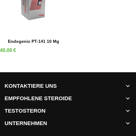
IN DEN WARENKORB
Endogenic PT-141 10 Mg
Preis
40,00 €

KONTAKTIERE UNS

EMPFOHLENE STEROIDE

TESTOSTERON

UNTERNEHMEN