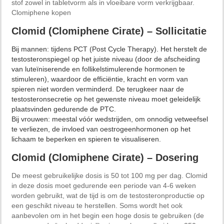
stof zowel in tabletvorm als in vloeibare vorm verkrijgbaar.
Clomiphene kopen
Clomid (Clomiphene Cirate) – Sollicitatie
Bij mannen: tijdens PCT (Post Cycle Therapy). Het herstelt de
testosteronspiegel op het juiste niveau (door de afscheiding
van luteïniserende en follikelstimulerende hormonen te
stimuleren), waardoor de efficiëntie, kracht en vorm van
spieren niet worden verminderd. De terugkeer naar de
testosteronsecretie op het gewenste niveau moet geleidelijk
plaatsvinden gedurende de PTC.
Bij vrouwen: meestal vóór wedstrijden, om onnodig vetweefsel
te verliezen, de invloed van oestrogeenhormonen op het
lichaam te beperken en spieren te visualiseren.
Clomid (Clomiphene Cirate) – Dosering
De meest gebruikelijke dosis is 50 tot 100 mg per dag. Clomid
in deze dosis moet gedurende een periode van 4-6 weken
worden gebruikt, wat de tijd is om de testosteronproductie op
een geschikt niveau te herstellen. Soms wordt het ook
aanbevolen om in het begin een hoge dosis te gebruiken (de