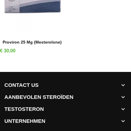
IN WINKELMAND
Proviron 25 Mg (Mesterolone)
Prijs
€ 30,00

CONTACT US

AANBEVOLEN STEROÏDEN

TESTOSTERON

UNTERNEHMEN