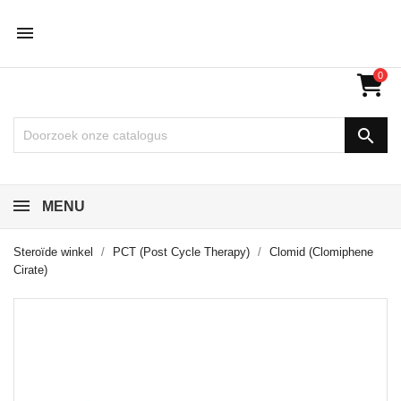

0

MENU
Steroïde winkel
PCT (Post Cycle Therapy)
Clomid (Clomiphene
Cirate)