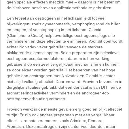
geen speciale effecten met zich mee – daarom is het beter om
de hierboven beschreven applicatiemethode te gebruiken.
Een teveel aan oestrogeen in het lichaam leidt tot veel
bijwerkingen, zoals gynaecomastie, vetophoping rond de billen
en heupen, of vochtophoping in het lichaam. Clomid
(Clomiphene Cirate) helpt overtollige oestrogeenspiegels te
verminderen en deze effecten te elimineren. Voor dit doel wordt
echter Nolvadex vaker gebruikt vanwege de sterkere
blokkerende eigenschappen. Beide preparaten zijn selectieve
oestrogeenreceptormodulatoren, daarom is hun werking
gebaseerd op een zeer vergelijkbaar mechanisme en kunnen
ze door elkaar worden gebruikt. Het beperken van het hoge
gehalte aan oestrogenen met Nolvadex en Clomid is echter
niet altijd volledig effectief. Daarom wordt Proviron bovendien in
dergelijke situaties gebruikt, dat een derivaat is van DHT en de
aromatiseringsactiviteit vermindert en de androgeen-tot-
oestrogeenverhouding verbetert.
Proviron werkt in de meeste gevallen erg goed en blijkt effectief
te zijn. Er zijn ook andere preparaten met een vergelijkbaar
effect – aromataseremmers, zoals Arimidex, Femara,
Aromasin. Deze maatregelen zijn echter veel duurder, maar