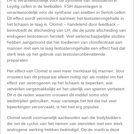
LH is verantwoordelijk voor de synthese van testosteron in
Leydig-cellen in de teelballen. FSH daarentegen is
verantwoordelijk voor de synthese van eiwitten in Sertoli-cellen.
Dit effect wordt verminderd wanneer het testosterongehalte in
het lichaam te laag is. Clomid – handelend door feedback –
beïnvloedt de afscheiding van LH, die de juiste afscheiding van
endogeen testosteron herstelt. Veel wetenschappelijke studies
hebben aangetoond dat het toedienen van clomifecitraat aan
mannen met een te laag testosterongehalte een effect had dat
sterk leek op het gebruik van testosteronbevattende
preparaten.
Het effect van Clomid is veel meer merkbaar bij mannen. Voor
vrouwen kan dit preparaat alleen nuttig zijn als middel om het
effect van oestrogenen op het lichaam te beperken, wat
vetverlies vergemakkelijkt en het uiterlijk van spieren verbetert.
Dit is de reden waarom vrouwen dit middel soms vóór
wedstrijden gebruiken, maar vanwege het feit dat het veel
bijwerkingen veroorzaakt, is het niet erg populair.
Clomid wordt voornamelijk aanbevolen aan die bodybuilders
die net de cyclus van het nemen van steroïden met een sterk
androgene werking hebben beëindigd. Op de markt is deze