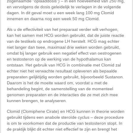
zogenaamde “oplaaddosis”) – in een hoeveelheid van 250 mg,
en vervolgens de dosis geleidelijk te verlagen in de volgende
dagen. In dit geval moet u een week lang 100 mg Clomid
innemen en daarna nog een week 50 mg Clomid.
Als u de effectiviteit van het preparaat verder wilt verhogen,
kan het samen met HCG worden gebruikt, dat de juiste reactie
van de testikels op endrogene LH herstelt. HCG mag echter
niet langer dan twee, maximaal drie weken worden gebruikt,
omdat bij langer gebruik een negatief effect van oestrogenen
en testosteron op de werking van de hypothalamus kan
ontstaan. Het gebruik van HCG in combinatie met Clomid zal
echter niet het verwachte resultaat opleveren als bepaalde
preparaten gelijktijdig worden gebruikt, bijvoorbeeld Sustanon.
Daarom is het de moeite waard om, voordat u met de
behandeling begint, de samenstelling van de momenteel
genomen preparaten en de interacties die ze met zich mee
kunnen brengen, te analyseren.
Clomid (Clomiphene Cirate) en HCG kunnen in theorie worden
gebruikt tijdens een anabole steroïde cyclus – deze procedure
is om te voorkomen dat de productie van testosteron stopt. In
de praktijk blijkt dit echter niet effectief te zijn en brengt het