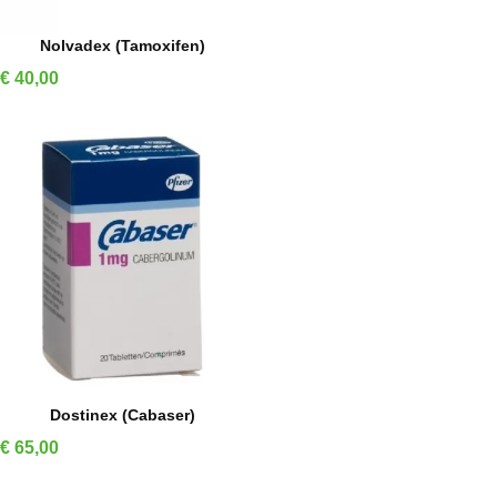
IN WINKELMAND
Nolvadex (Tamoxifen)
Prijs
€ 40,00
IN WINKELMAND
Dostinex (Cabaser)
Prijs
€ 65,00