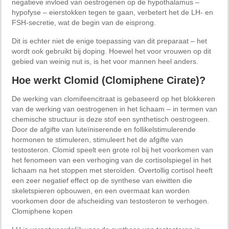
negatieve invloed van oestrogenen op de hypothalamus –
hypofyse – eierstokken tegen te gaan, verbetert het de LH- en
FSH-secretie, wat de begin van de eisprong.
Dit is echter niet de enige toepassing van dit preparaat – het
wordt ook gebruikt bij doping. Hoewel het voor vrouwen op dit
gebied van weinig nut is, is het voor mannen heel anders.
Hoe werkt Clomid (Clomiphene Cirate)?
De werking van clomifeencitraat is gebaseerd op het blokkeren
van de werking van oestrogenen in het lichaam – in termen van
chemische structuur is deze stof een synthetisch oestrogeen.
Door de afgifte van luteïniserende en follikelstimulerende
hormonen te stimuleren, stimuleert het de afgifte van
testosteron. Clomid speelt een grote rol bij het voorkomen van
het fenomeen van een verhoging van de cortisolspiegel in het
lichaam na het stoppen met steroïden. Overtollig cortisol heeft
een zeer negatief effect op de synthese van eiwitten die
skeletspieren opbouwen, en een overmaat kan worden
voorkomen door de afscheiding van testosteron te verhogen.
Clomiphene kopen