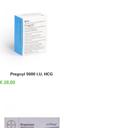
IN WINKELMAND
Pregnyl 5000 I.U. HCG
Prijs
€ 28,00