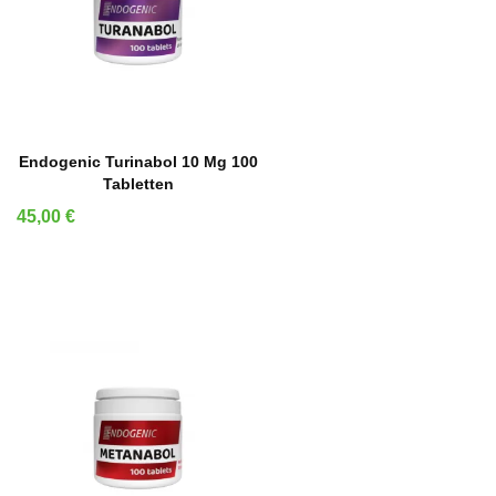
IN DEN WARENKORB
Endogenic Turinabol 10 Mg 100
Tabletten
Preis
45,00 €