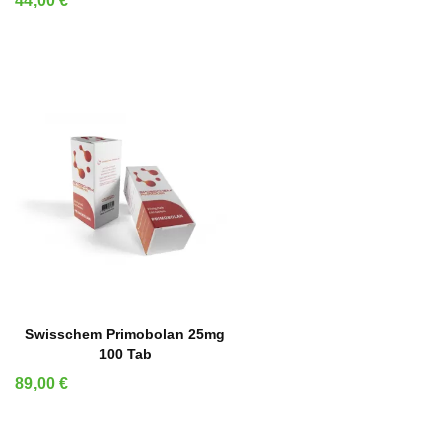
44,00 €
IN DEN WARENKORB
Swisschem Primobolan 25mg
100 Tab
Preis
89,00 €