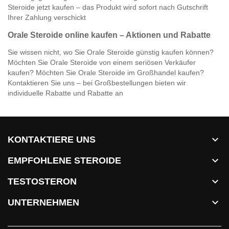
Steroide jetzt kaufen – das Produkt wird sofort nach Gutschrift
Ihrer Zahlung verschickt
Orale Steroide online kaufen – Aktionen und Rabatte
Sie wissen nicht, wo Sie Orale Steroide günstig kaufen können?
Möchten Sie Orale Steroide von einem seriösen Verkäufer
kaufen? Möchten Sie Orale Steroide im Großhandel kaufen?
Kontaktieren Sie uns – bei Großbestellungen bieten wir
individuelle Rabatte und Rabatte an

KONTAKTIERE UNS

EMPFOHLENE STEROIDE

TESTOSTERON

UNTERNEHMEN