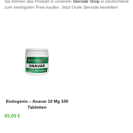
Sie können das Produkt in unserem
Steroide Shop
in Deutschland
zum niedrigsten Preis kaufen. Jetzt Orale Steroide bestellen!
IN DEN WARENKORB
Endogenic – Anavar 10 Mg 100
Tabletten
Preis
65,00 €