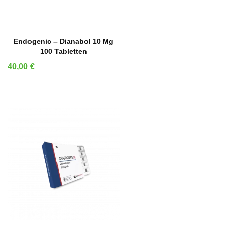
IN DEN WARENKORB
Endogenic – Dianabol 10 Mg
100 Tabletten
Preis
40,00 €