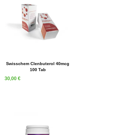
IN DEN WARENKORB
Swisschem Clenbuterol 40mcg
100 Tab
Preis
30,00 €