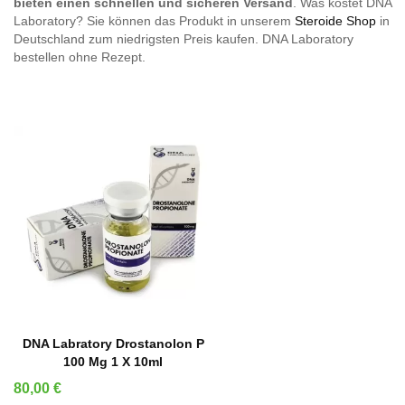
bieten einen schnellen und sicheren Versand
. Was kostet DNA
Laboratory? Sie können das Produkt in unserem
Steroide Shop
in
Deutschland zum niedrigsten Preis kaufen. DNA Laboratory
bestellen ohne Rezept.
IN DEN WARENKORB
DNA Labratory Drostanolon P
100 Mg 1 X 10ml
Preis
80,00 €