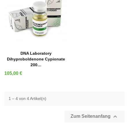
IN DEN WARENKORB
DNA Laboratory
Dihyproboldenone Cypionate
200…
Preis
105,00 €
1 – 4 von 4 Artikel(n)

Zum Seitenanfang