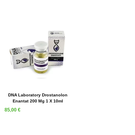
IN DEN WARENKORB
DNA Laboratory Drostanolon
Enantat 200 Mg 1 X 10ml
Preis
85,00 €