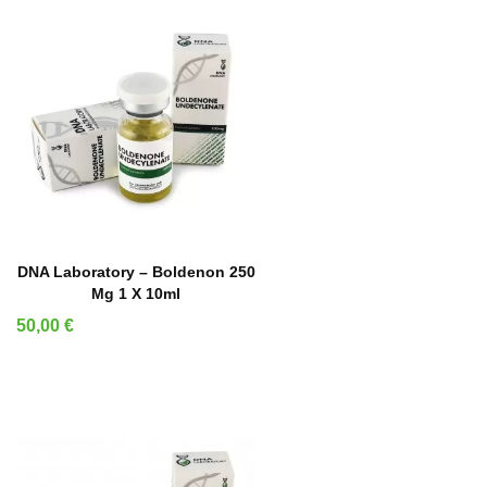
IN DEN WARENKORB
DNA Laboratory – Boldenon 250
Mg 1 X 10ml
Preis
50,00 €