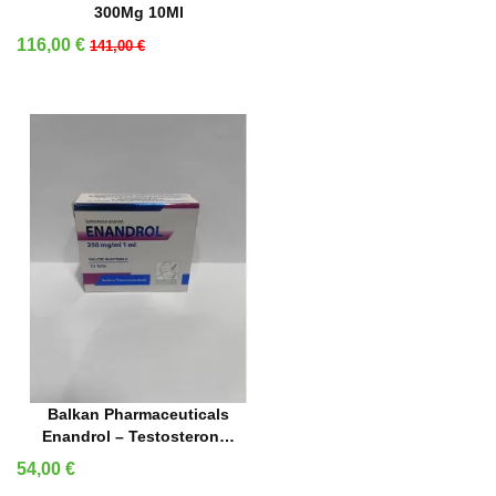
300Mg 10Ml
Precio
Precio base
116,00 €
141,00 €
AÑADIR A LA CESTA
Balkan Pharmaceuticals
Enandrol – Testosteron…
Precio
54,00 €