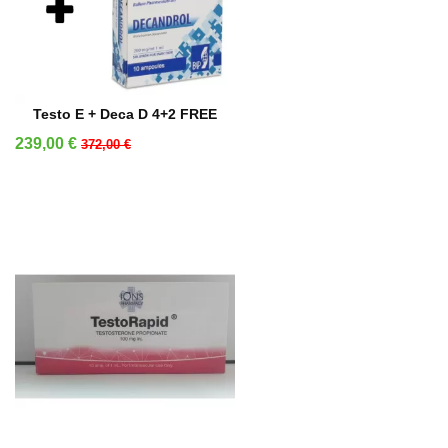
AÑADIR A LA CESTA
Testo E + Deca D 4+2 FREE
Precio
Precio base
239,00 €
372,00 €