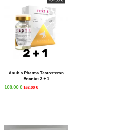
-54,00 €
AÑADIR A LA CESTA
Anubis Pharma Testosteron
Enantat 2 + 1
Precio
Precio base
108,00 €
162,00 €