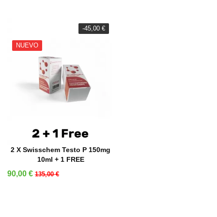
-45,00 €
NUEVO
AÑADIR A LA CESTA
2 X Swisschem Testo P 150mg
10ml + 1 FREE
Precio
Precio base
90,00 €
135,00 €