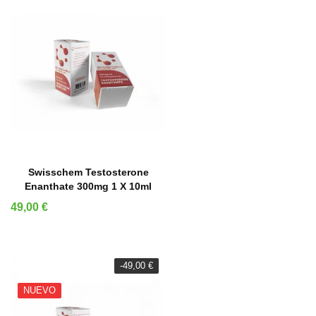
AÑADIR A LA CESTA
Swisschem Testosterone
Enanthate 300mg 1 X 10ml
Precio
49,00 €
-49,00 €
NUEVO