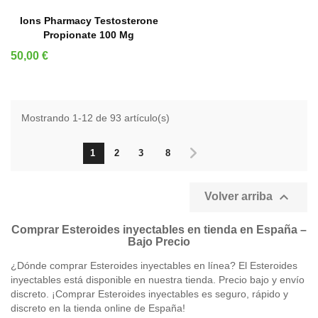
AÑADIR A LA CESTA
Ions Pharmacy Testosterone
Propionate 100 Mg
Precio
50,00 €
Mostrando 1-12 de 93 artículo(s)
1
2
3
8

Volver arriba
Comprar Esteroides inyectables en tienda en España –
Bajo Precio
¿Dónde comprar Esteroides inyectables en línea? El Esteroides
inyectables está disponible en nuestra tienda. Precio bajo y envío
discreto. ¡Comprar Esteroides inyectables es seguro, rápido y
discreto en la tienda online de España!