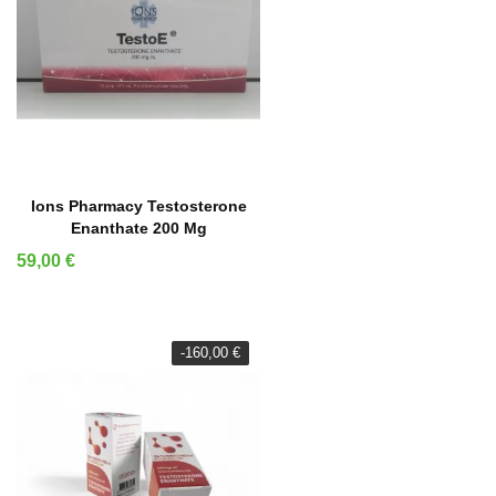
AÑADIR A LA CESTA
Ions Pharmacy Testosterone
Enanthate 200 Mg
Precio
59,00 €
-160,00 €