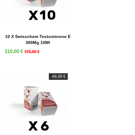
AÑADIR A LA CESTA
10 X Swisschem Testosterone E
300Mg 10Ml
Precio
Precio base
310,00 €
470,00 €
-66,00 €