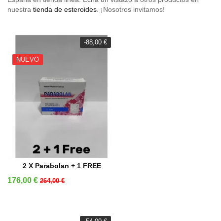
nuestra
tienda de esteroides
. ¡Nosotros invitamos!
-88,00 €
NUEVO
AÑADIR A LA CESTA
2 X Parabolan + 1 FREE
Precio
Precio base
176,00 €
264,00 €