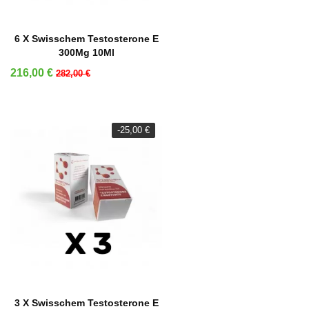
AÑADIR A LA CESTA
6 X Swisschem Testosterone E
300Mg 10Ml
Precio
Precio base
216,00 €
282,00 €
-25,00 €
AÑADIR A LA CESTA
3 X Swisschem Testosterone E