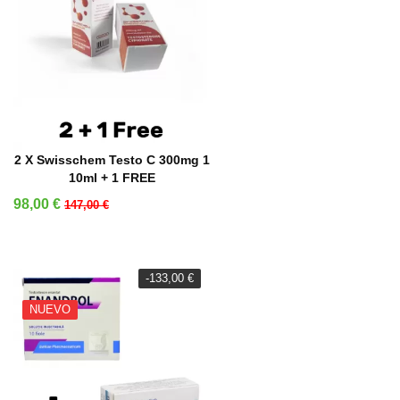
AÑADIR A LA CESTA
2 X Swisschem Testo C 300mg 1
10ml + 1 FREE
Precio
Precio base
98,00 €
147,00 €
-133,00 €
NUEVO