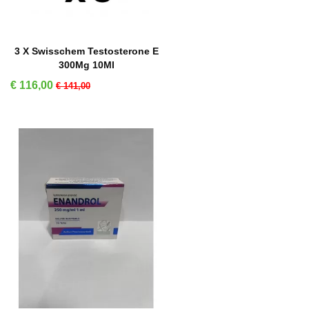
IN WINKELMAND
3 X Swisschem Testosterone E
300Mg 10Ml
Prijs
Normale prijs
€ 116,00
€ 141,00