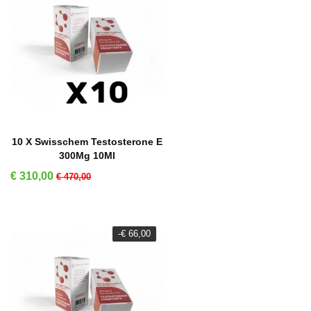
IN WINKELMAND
10 X Swisschem Testosterone E
300Mg 10Ml
Prijs
Normale prijs
€ 310,00
€ 470,00
-€ 66,00