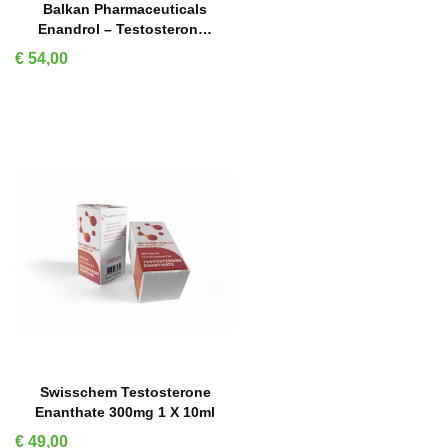
IN WINKELMAND
Balkan Pharmaceuticals
Enandrol – Testosteron…
Prijs
€ 54,00
IN WINKELMAND
Swisschem Testosterone
Enanthate 300mg 1 X 10ml
Prijs
€ 49,00