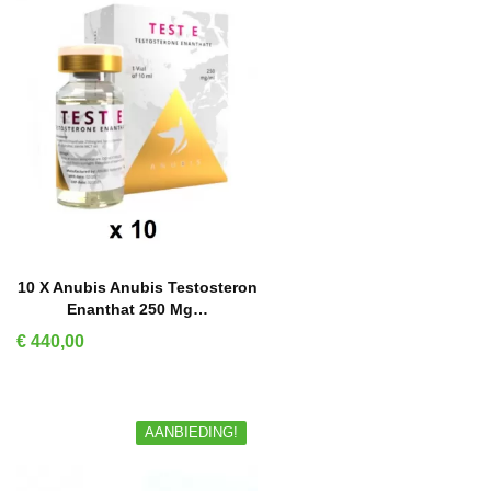
IN WINKELMAND
10 X Anubis Anubis Testosteron
Enanthat 250 Mg…
Prijs
€ 440,00
AANBIEDING!