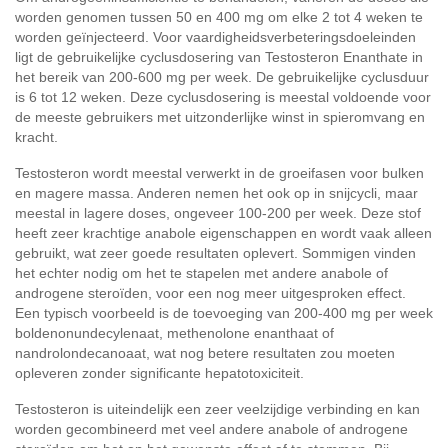
worden genomen tussen 50 en 400 mg om elke 2 tot 4 weken te
worden geïnjecteerd. Voor vaardigheidsverbeteringsdoeleinden
ligt de gebruikelijke cyclusdosering van Testosteron Enanthate in
het bereik van 200-600 mg per week. De gebruikelijke cyclusduur
is 6 tot 12 weken. Deze cyclusdosering is meestal voldoende voor
de meeste gebruikers met uitzonderlijke winst in spieromvang en
kracht.
Testosteron wordt meestal verwerkt in de groeifasen voor bulken
en magere massa. Anderen nemen het ook op in snijcycli, maar
meestal in lagere doses, ongeveer 100-200 per week. Deze stof
heeft zeer krachtige anabole eigenschappen en wordt vaak alleen
gebruikt, wat zeer goede resultaten oplevert. Sommigen vinden
het echter nodig om het te stapelen met andere anabole of
androgene steroïden, voor een nog meer uitgesproken effect.
Een typisch voorbeeld is de toevoeging van 200-400 mg per week
boldenonundecylenaat, methenolone enanthaat of
nandrolondecanoaat, wat nog betere resultaten zou moeten
opleveren zonder significante hepatotoxiciteit.
Testosteron is uiteindelijk een zeer veelzijdige verbinding en kan
worden gecombineerd met veel andere anabole of androgene