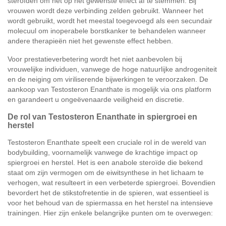
steroïden om het op het gewenste effect af te stemmen. Bij
vrouwen wordt deze verbinding zelden gebruikt. Wanneer het
wordt gebruikt, wordt het meestal toegevoegd als een secundair
molecuul om inoperabele borstkanker te behandelen wanneer
andere therapieën niet het gewenste effect hebben.
Voor prestatieverbetering wordt het niet aanbevolen bij
vrouwelijke individuen, vanwege de hoge natuurlijke androgeniteit
en de neiging om viriliserende bijwerkingen te veroorzaken. De
aankoop van Testosteron Enanthate is mogelijk via ons platform
en garandeert u ongeëvenaarde veiligheid en discretie.
De rol van Testosteron Enanthate in spiergroei en
herstel
Testosteron Enanthate speelt een cruciale rol in de wereld van
bodybuilding, voornamelijk vanwege de krachtige impact op
spiergroei en herstel. Het is een anabole steroïde die bekend
staat om zijn vermogen om de eiwitsynthese in het lichaam te
verhogen, wat resulteert in een verbeterde spiergroei. Bovendien
bevordert het de stikstofretentie in de spieren, wat essentieel is
voor het behoud van de spiermassa en het herstel na intensieve
trainingen. Hier zijn enkele belangrijke punten om te overwegen: