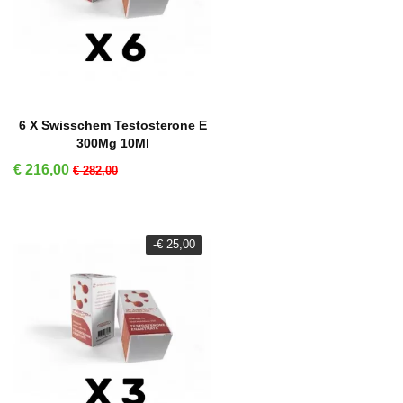
IN WINKELMAND
6 X Swisschem Testosterone E
300Mg 10Ml
Prijs
Normale prijs
€ 216,00
€ 282,00
-€ 25,00