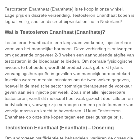
Testosteron Enanthaat (Enanthate) is te koop in onze winkel.
Lage prijs en discrete verzending. Testosteron Enanthaat kopen is
legaal, veilig, snel en discreet bij winkel online in Nederland!
Wat is Testosteron Enanthaat (Enanthate)?
Testosteron Enanthaat is een langzaam werkende, injecteerbare
vorm van het mannelijke hormoon. Deze verbinding is ontworpen
om gedurende ongeveer 2-3 weken een aanhoudende afgifte van
testosteron in de bloedbaan te bieden. Om normale fysiologische
niveaus te behouden, wordt dit product vaak gebruikt tijdens
vervangingstherapieën in gevallen van mannelijk hormoontekort.
Injecties worden meestal minstens om de twee weken gegeven,
hoewel in de medische sector sommige therapeuten de voorkeur
geven aan één injectie per week. Zoals met alle injecteerbare
testosteron, wordt dit molecuul heel vaak gezocht door atleten en
bodybuilders, vanwege zijn vermogen om een grote toename van
vetvrije massa en kracht te bevorderen. U kunt Testosteron
Enanthate op onze site kopen tegen een zeer gunstige prijs.
Testosteron Enanthaat (Enanthate) – Dosering
Om androgeeninsufficiëntie te behandelen, variëren de doses die