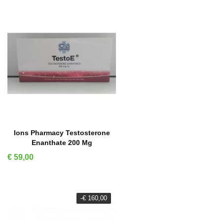
IN WINKELMAND
Ions Pharmacy Testosterone
Enanthate 200 Mg
Prijs
€ 59,00
-€ 160,00