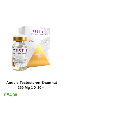
IN WINKELMAND
Anubis Testosteron Enanthat
250 Mg 1 X 10ml
Prijs
€ 54,00