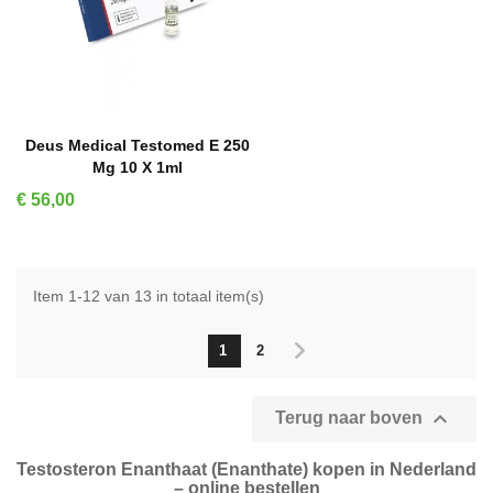
IN WINKELMAND
Deus Medical Testomed E 250
Mg 10 X 1ml
Prijs
€ 56,00
Item 1-12 van 13 in totaal item(s)
1
2

Terug naar boven
Testosteron Enanthaat (Enanthate) kopen in Nederland
– online bestellen