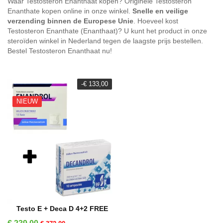
Waar Testosteron Enanthaat kopen? Originele Testosteron
Enanthate kopen online in onze winkel.
Snelle en veilige
verzending binnen de Europese Unie
. Hoeveel kost
Testosteron Enanthate (Enanthaat)? U kunt het product in onze
steroïden winkel in Nederland tegen de laagste prijs bestellen.
Bestel Testosteron Enanthaat nu!
-€ 133,00
NIEUW
IN WINKELMAND
Testo E + Deca D 4+2 FREE
Prijs
Normale prijs