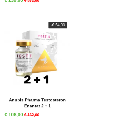
€ 239,00
€ 372,00
-€ 54,00
IN WINKELMAND
Anubis Pharma Testosteron
Enantat 2 + 1
Prijs
Normale prijs
€ 108,00
€ 162,00