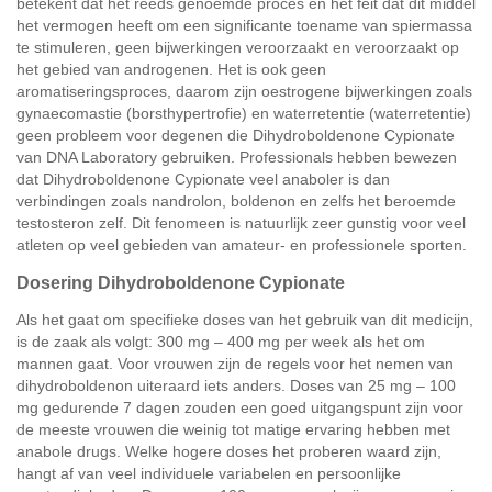
betekent dat het reeds genoemde proces en het feit dat dit middel
het vermogen heeft om een significante toename van spiermassa
te stimuleren, geen bijwerkingen veroorzaakt en veroorzaakt op
het gebied van androgenen. Het is ook geen
aromatiseringsproces, daarom zijn oestrogene bijwerkingen zoals
gynaecomastie (borsthypertrofie) en waterretentie (waterretentie)
geen probleem voor degenen die Dihydroboldenone Cypionate
van DNA Laboratory gebruiken. Professionals hebben bewezen
dat Dihydroboldenone Cypionate veel anaboler is dan
verbindingen zoals nandrolon, boldenon en zelfs het beroemde
testosteron zelf. Dit fenomeen is natuurlijk zeer gunstig voor veel
atleten op veel gebieden van amateur- en professionele sporten.
Dosering Dihydroboldenone Cypionate
Als het gaat om specifieke doses van het gebruik van dit medicijn,
is de zaak als volgt: 300 mg – 400 mg per week als het om
mannen gaat. Voor vrouwen zijn de regels voor het nemen van
dihydroboldenon uiteraard iets anders. Doses van 25 mg – 100
mg gedurende 7 dagen zouden een goed uitgangspunt zijn voor
de meeste vrouwen die weinig tot matige ervaring hebben met
anabole drugs. Welke hogere doses het proberen waard zijn,
hangt af van veel individuele variabelen en persoonlijke