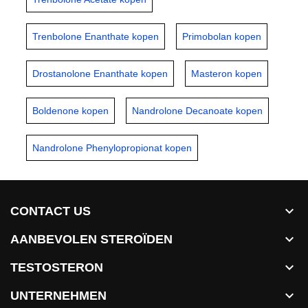
Trenbolone Enanthate kopen
Primobolan kopen
Drostanolone Enanthate kopen
Masteron kopen
Boldenone kopen
Nandrolone Decanoate kopen
Nandrolone Phenylopropionat kopen

CONTACT US

AANBEVOLEN STEROÏDEN

TESTOSTERON

UNTERNEHMEN