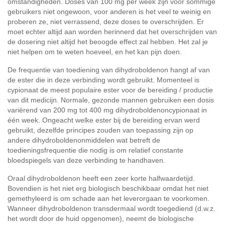
omstandigheden. Doses van 100 mg per week zijn voor sommige
gebruikers niet ongewoon, voor anderen is het veel te weinig en
proberen ze, niet verrassend, deze doses te overschrijden. Er
moet echter altijd aan worden herinnerd dat het overschrijden van
de dosering niet altijd het beoogde effect zal hebben. Het zal je
niet helpen om te weten hoeveel, en het kan pijn doen.
De frequentie van toediening van dihydroboldenon hangt af van
de ester die in deze verbinding wordt gebruikt. Momenteel is
cypionaat de meest populaire ester voor de bereiding / productie
van dit medicijn. Normale, gezonde mannen gebruiken een dosis
variërend van 200 mg tot 400 mg dihydroboldenoncypionaat in
één week. Ongeacht welke ester bij de bereiding ervan werd
gebruikt, dezelfde principes zouden van toepassing zijn op
andere dihydroboldenonmiddelen wat betreft de
toedieningsfrequentie die nodig is om relatief constante
bloedspiegels van deze verbinding te handhaven.
Oraal dihydroboldenon heeft een zeer korte halfwaardetijd.
Bovendien is het niet erg biologisch beschikbaar omdat het niet
gemethyleerd is om schade aan het leverorgaan te voorkomen.
Wanneer dihydroboldenon transdermaal wordt toegediend (d.w.z.
het wordt door de huid opgenomen), neemt de biologische