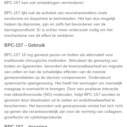
BPC-157 kan ook ontstekingen verminderen
BPC-157 lijkt ook de activiteit van neurotransmitters zoals
serotonine en dopamine te beïnvloeden. Het kan dus mogelijk
helpen bij depressie, pijn en zelfs het bevorderen van de
darmgezondheid. Er is echter meer onderzoek nodig om het
mechanisme van dit effect te verklaren.
BPC-157 – Gebruik
BPC-157 10 mg geneest pezen en botten als alternatief voor
traditionele chirurgische methoden. Stimuleert de genezing van
botten en ligamenten, bevordert de levensvatbaarheid en migratie
van cellen en kan de schadelijke effecten van de meeste
geneesmiddelen op de darmen compenseren. Ondersteunt
systemische spiergenezing. Het heeft het vermogen om menselijk
maagsap in evenwicht te brengen. Door een positieve interactie
met stikstofmonoxide (NO)-moleculen, helpt BPC-157 wonden te
genezen door bloedvaten uit te zetten en endotheelweefsel te
beschermen. Het bevordert ook genexpressie omdat het zich richt
op genen die verantwoordelijk zijn voor de vorming van collageen,
groeifactor en cytokineproductie
BPC-157 – dosering