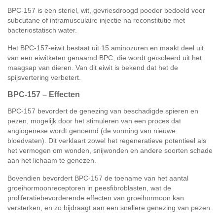
BPC-157 is een steriel, wit, gevriesdroogd poeder bedoeld voor
subcutane of intramusculaire injectie na reconstitutie met
bacteriostatisch water.
Het BPC-157-eiwit bestaat uit 15 aminozuren en maakt deel uit
van een eiwitketen genaamd BPC, die wordt geïsoleerd uit het
maagsap van dieren. Van dit eiwit is bekend dat het de
spijsvertering verbetert.
BPC-157 – Effecten
BPC-157 bevordert de genezing van beschadigde spieren en
pezen, mogelijk door het stimuleren van een proces dat
angiogenese wordt genoemd (de vorming van nieuwe
bloedvaten). Dit verklaart zowel het regeneratieve potentieel als
het vermogen om wonden, snijwonden en andere soorten schade
aan het lichaam te genezen.
Bovendien bevordert BPC-157 de toename van het aantal
groeihormoonreceptoren in peesfibroblasten, wat de
proliferatiebevorderende effecten van groeihormoon kan
versterken, en zo bijdraagt aan een snellere genezing van pezen.