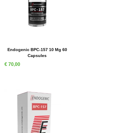
IN WINKELMAND
Endogenic BPC-157 10 Mg 60
Capsules
Prijs
€ 70,00