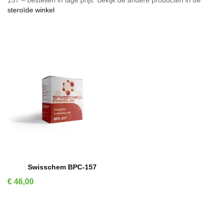
157 – bestellen in lage prijs. Bekijk de andere producten in de
steroïde winkel
IN WINKELMAND
Swisschem BPC-157
Prijs
€ 46,00