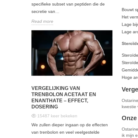
specifieke subset van peptiden die de
Bouwt s
secretie van…
Het verm
Read more
Lage bi
Lage ar
Steroïd
Steroïd
Steroïd
Gemidde
Hoge ar
VERGELIJKING VAN
Verge
TRENBOLON ACETAAT EN
ENANTHATE – EFFECT,
Ostarine
DOSERING
kwestie 
15487
keer bekeken
Onze 
We zullen dieper ingaan op de effecten
Ostarine
van trenbolon en veel veelgestelde
ik mijn 