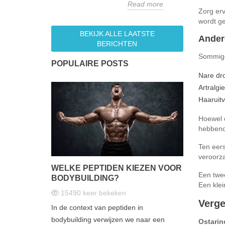
Read more
Zorg erv
wordt ge
BEKIJK ALLE LAATSTE
Ander
BERICHTEN
Sommige
POPULAIRE POSTS
Nare dr
Artralgie
Haaruitv
Hoewel 
hebbende
Ten eers
veroorza
WELKE PEPTIDEN KIEZEN VOOR
Een twee
BODYBUILDING?
Een klei
15490
keer bekeken
Verge
In de context van peptiden in
bodybuilding verwijzen we naar een
Ostarin