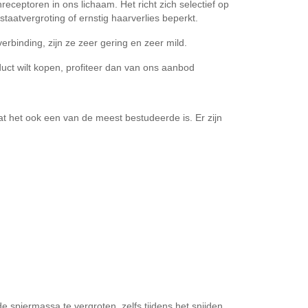
receptoren in ons lichaam. Het richt zich selectief op
aatvergroting of ernstig haarverlies beperkt.
rbinding, zijn ze zeer gering en zeer mild.
oduct wilt kopen, profiteer dan van ons aanbod
t het ook een van de meest bestudeerde is. Er zijn
e spiermassa te vergroten, zelfs tijdens het snijden.