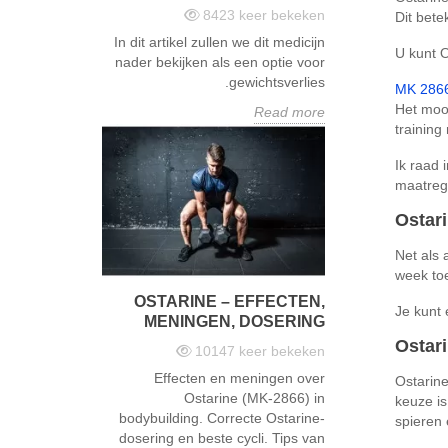
8423
keer bekeken
Dit bete
In dit artikel zullen we dit medicijn
U kunt O
nader bekijken als een optie voor
gewichtsverlies.
MK 286
Het mooi
Read more
training
Ik raad 
maatrege
Ostar
Net als 
week toe
OSTARINE – EFFECTEN,
Je kunt 
MENINGEN, DOSERING
Ostari
10147
keer bekeken
Effecten en meningen over
Ostarine
Ostarine (MK-2866) in
keuze is
bodybuilding. Correcte Ostarine-
spieren 
dosering en beste cycli. Tips van