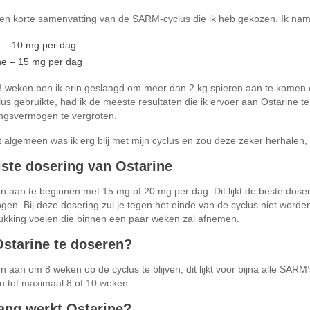
een korte samenvatting van de SARM-cyclus die ik heb gekozen. Ik na
e – 10 mg per dag
ne – 15 mg per dag
 weken ben ik erin geslaagd om meer dan 2 kg spieren aan te komen en 
lus gebruikte, had ik de meeste resultaten die ik ervoer aan Ostarine t
ingsvermogen te vergroten.
 algemeen was ik erg blij met mijn cyclus en zou deze zeker herhalen,
iste dosering van Ostarine
 aan te beginnen met 15 mg of 20 mg per dag. Dit lijkt de beste doseri
ngen. Bij deze dosering zul je tegen het einde van de cyclus niet worden 
ukking voelen die binnen een paar weken zal afnemen.
starine te doseren?
 aan om 8 weken op de cyclus te blijven, dit lijkt voor bijna alle SARM’s
n tot maximaal 8 of 10 weken.
ang werkt Ostarine?