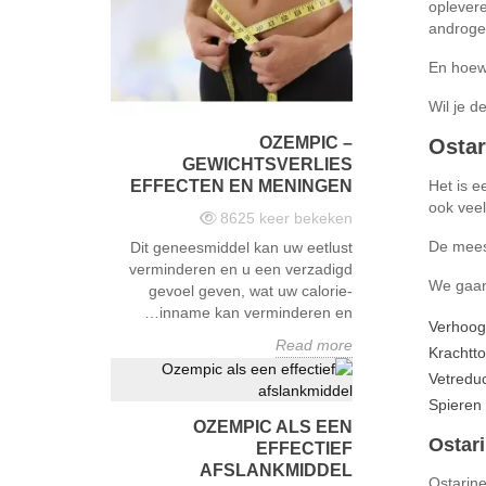
oplevere
androgee
En hoewe
Wil je d
OZEMPIC –
Ostar
GEWICHTSVERLIES
Het is e
EFFECTEN EN MENINGEN
ook veel
8625
keer bekeken
De meest
Dit geneesmiddel kan uw eetlust
verminderen en u een verzadigd
We gaan 
gevoel geven, wat uw calorie-
inname kan verminderen en…
Verhoog
Read more
Krachtt
Vetreduc
Spieren
OZEMPIC ALS EEN
Ostar
EFFECTIEF
AFSLANKMIDDEL
Ostarine