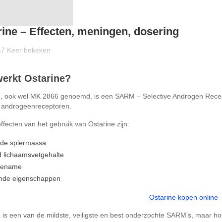
ine – Effecten, meningen, dosering
47
Keer bekeken
erkt Ostarine?
, ook wel MK 2866 genoemd, is een SARM – Selective Androgen Receptor 
 androgeenreceptoren.
ffecten van het gebruik van Ostarine zijn:
de spiermassa
d lichaamsvetgehalte
oename
de eigenschappen
Ostarine kopen online
e
is een van de mildste, veiligste en best onderzochte SARM’s, maar hoe