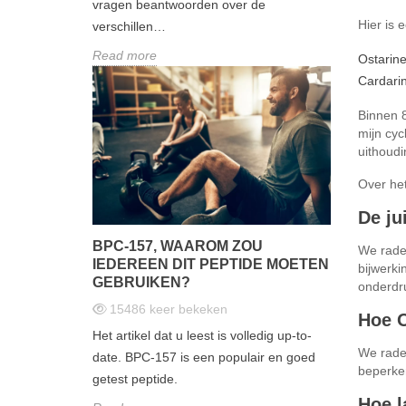
vragen beantwoorden over de
Hier is 
verschillen…
Read more
Ostarin
Cardari
Binnen 8
mijn cyc
uithoud
Over het
De ju
BPC-157, WAAROM ZOU
We raden
IEDEREEN DIT PEPTIDE MOETEN
bijwerki
GEBRUIKEN?
onderdr
15486
keer bekeken
Hoe O
Het artikel dat u leest is volledig up-to-
We raden
date. BPC-157 is een populair en goed
beperke
getest peptide.
Hoe l