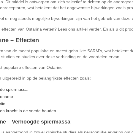
n. Dit middel is ontworpen om zich selectief te richten op de androgeen
nreceptoren, wat betekent dat het ongewenste bijwerkingen zoals prost
l er nog steeds mogelijke bijwerkingen zijn van het gebruik van deze ve
e effecten van Ostarina weten? Lees ons artikel verder. En als u dit pr
ine – Effecten
en van de meest populaire en meest gebruikte SARM’s, wat betekent da
 studies en studies over deze verbinding en de voordelen ervan.
 populaire effecten van Ostarine
uitgebreid in op de belangrijkste effecten zoals:
de spiermassa
oename
tie
 en kracht in de snede houden
ine – Verhoogde spiermassa
 is aangetoond in zowel klinische studies als persoonlijke ervaring om d