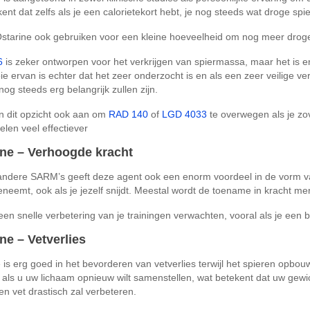
kent dat zelfs als je een calorietekort hebt, je nog steeds wat droge spie
starine ook gebruiken voor een kleine hoeveelheid om nog meer droge
6
is zeker ontworpen voor het verkrijgen van spiermassa, maar het is e
e ervan is echter dat het zeer onderzocht is en als een zeer veilige v
 nog steeds erg belangrijk zullen zijn.
in dit opzicht ook aan om
RAD 140
of
LGD 4033
te overwegen als je zov
len veel effectiever
ine – Verhoogde kracht
andere SARM’s geeft deze agent ook een enorm voordeel in de vorm van
neemt, ook als je jezelf snijdt. Meestal wordt de toename in kracht 
een snelle verbetering van je trainingen verwachten, vooral als je een 
ne – Vetverlies
 is erg goed in het bevorderen van vetverlies terwijl het spieren opbou
 als u uw lichaam opnieuw wilt samenstellen, wat betekent dat uw gewic
en vet drastisch zal verbeteren.