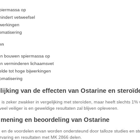
piermassa op
indert vetweefsel
jwerkingen
omatisering
en
en bouwen spiermassa op
en verminderen lichaamsvet
lde tot hoge bijwerkingen
omatisering
lijking van de effecten van Ostarine en steroïd
 is zeker zwakker in vergelijking met steroïden, maar heeft slechts 1%
veel veiliger is en geweldige resultaten zal blijven opleveren.
mening en beoordeling van Ostarine
 en de voordelen ervan worden ondersteund door talloze studies en stu
ervaring en resultaten met MK 2866 delen.