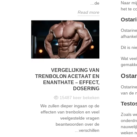
Naar mij
de…
het te c
Read more
Ostar
Ostarine
afhankel
Dit is n
Wat veel
gemakkel
VERGELIJKING VAN
Ostar
TRENBOLON ACETAAT EN
ENANTHATE – EFFECT,
Ostarine
DOSERING
van de n
15487
keer bekeken
Testo
We zullen dieper ingaan op de
effecten van trenbolon en veel
Zoals we
veelgestelde vragen
onderdru
beantwoorden over de
nauwelij
verschillen…
weken na