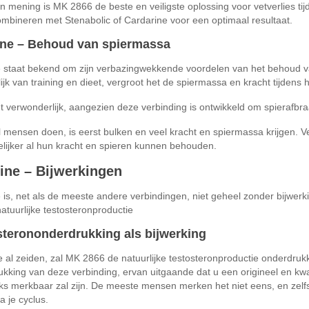
n mening is MK 2866 de beste en veiligste oplossing voor vetverlies t
ombineren met Stenabolic of Cardarine voor een optimaal resultaat.
ine – Behoud van spiermassa
 staat bekend om zijn verbazingwekkende voordelen van het behoud van
ijk van training en dieet, vergroot het de spiermassa en kracht tijdens h
iet verwonderlijk, aangezien deze verbinding is ontwikkeld om spierafbra
 mensen doen, is eerst bulken en veel kracht en spiermassa krijgen. V
ijker al hun kracht en spieren kunnen behouden.
ine – Bijwerkingen
 is, net als de meeste andere verbindingen, niet geheel zonder bijwerk
atuurlijke testosteronproductie
sterononderdrukking als bijwerking
 al zeiden, zal MK 2866 de natuurlijke testosteronproductie onderdru
kking van deze verbinding, ervan uitgaande dat u een origineel en kwa
ks merkbaar zal zijn. De meeste mensen merken het niet eens, en zelfs a
 je cyclus.