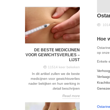
Ostar
101
Hoe w
Ostarine
DE BESTE MEDICIJNEN
op onze
VOOR GEWICHTSVERLIES –
LIJST
Enkele e
11514
keer bekeken
Verhoog
In dit artikel zullen we de beste
Verlaag
medicijnen voor gewichtsverlies
Krachtt
nader bekijken en hun werking in
Genezen
detail beschrijven.
Read more
Ostarin